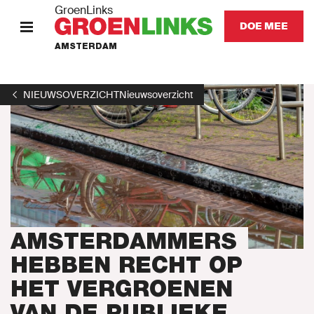
GroenLinks
DOE MEE
AMSTERDAM
HOME
NIEUWSOVERZICHT
Nieuwsoverzicht
STANDPUNTEN
KOM IN ACTIE
Onze mensen
Onze afdeling
AMSTERDAMMERS
HEBBEN RECHT OP
Nieuws
HET VERGROENEN
VAN DE PUBLIEKE
Agenda