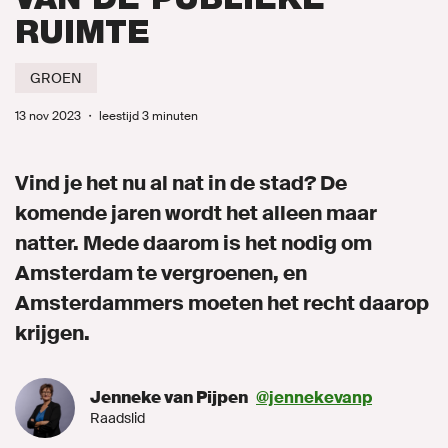
RUIMTE
Gemeenteraadsverkiezingen 2026
GROEN
Naar GroenLinks.nl
13 nov 2023
・
leestijd 3 minuten
Vind je het nu al nat in de stad? De
MIJN GROENLINKS
komende jaren wordt het alleen maar
ENGLISH
natter. Mede daarom is het nodig om
Amsterdam te vergroenen, en
Amsterdammers moeten het recht daarop
krijgen.
Jenneke van Pijpen
@jennekevanp
Raadslid