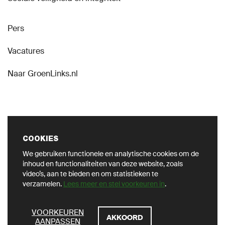
Pers
Vacatures
Naar GroenLinks.nl
VOLG ONS OP SOCIAL
COOKIES
We gebruiken functionele en analytische cookies om de
inhoud en functionaliteiten van deze website, zoals
video’s, aan te bieden en om statistieken te
verzamelen.
Lees meer en stel voorkeuren in
.
Privacy
ZOEKEN
VOORKEUREN
AKKOORD
AANPASSEN
Cookie instellingen