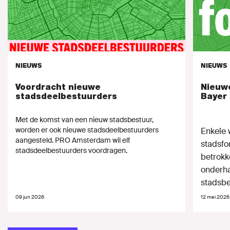
NIEUWS
NIEUWS
Voordracht nieuwe
Nieuw
stadsdeelbestuurders
Bayer
Met de komst van een nieuw stadsbestuur,
worden er ook nieuwe stadsdeelbestuurders
Enkele 
aangesteld. PRO Amsterdam wil elf
stadsfo
stadsdeelbestuurders voordragen.
betrok
onderha
stadsbes
09 jun 2026
12 mei 2026