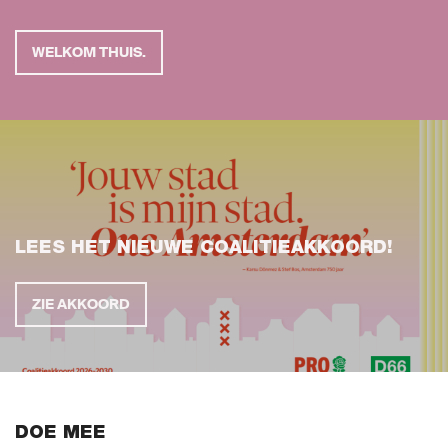
Gemeenteraadsverkiezingen 2026
WELKOM THUIS.
Naar GroenLinks.nl
MIJN GROENLINKS
ENGLISH
LEES HET NIEUWE COALITIEAKKOORD!
ZIE AKKOORD
DOE MEE